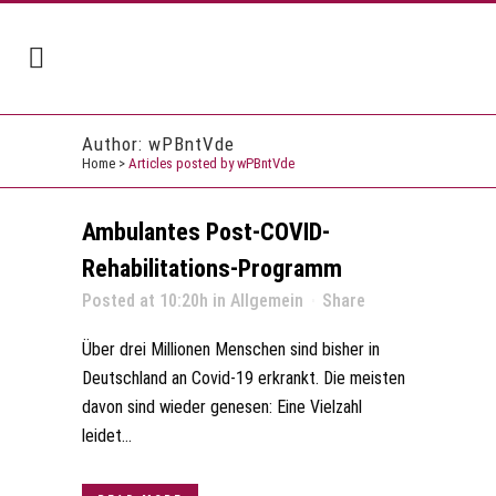
Author: wPBntVde
Home
>
Articles posted by wPBntVde
Ambulantes Post-COVID-
Rehabilitations-Programm
Posted at 10:20h
in
Allgemein
Share
Über drei Millionen Menschen sind bisher in
Deutschland an Covid-19 erkrankt. Die meisten
davon sind wieder genesen: Eine Vielzahl
leidet...